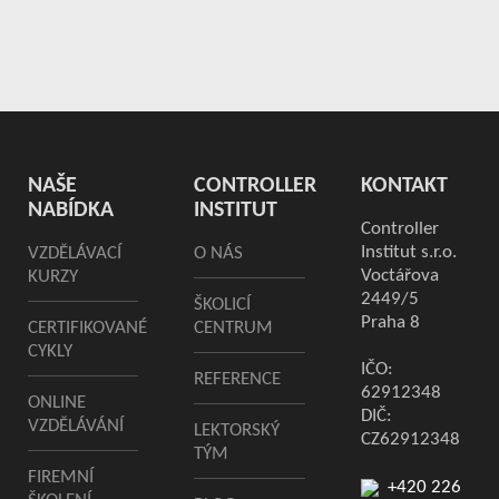
NAŠE
CONTROLLER
KONTAKT
NABÍDKA
INSTITUT
Controller
Institut s.r.o.
VZDĚLÁVACÍ
O NÁS
Voctářova
KURZY
2449/5
ŠKOLICÍ
Praha 8
CERTIFIKOVANÉ
CENTRUM
CYKLY
IČO:
REFERENCE
62912348
ONLINE
DIČ:
VZDĚLÁVÁNÍ
LEKTORSKÝ
CZ62912348
TÝM
FIREMNÍ
+420 226