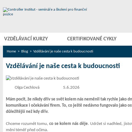
VZDĚLÁVACÍ KURZY
CERTIFIKOVANÉ CYKLY
Home
>
Blog
> Vzdělávání je naše cesta k budoucnosti
Vzdělávání je naše cesta k budoucnosti
Olga Cechlová
5.6.2026
Mám pocit, že nikdy dřív se svět kolem nás neměnil tak rychle jako d
komunikace i očekávání firem. To, co ještě nedávno fungovalo jako os
důležitější než kdy dřív.
Chceme rozumět tomu,
co se kolem nás děje
. Udržet si nadhled, jis
mění téměř před očima.