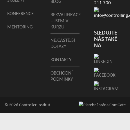
ŠKOLENÍ
BLOG
211 700
KONFERENCE
REKVALIFIKACE
info@controlling.
– JSEM V
MENTORING
KURZU
SLEDUJTE
NÁS TAKÉ
NEJČASTĚJŠÍ
NA
DOTAZY
KONTAKTY
OBCHODNÍ
PODMÍNKY
© 2026 Controller Institut