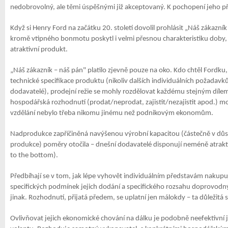
nedobrovolný, ale těmi úspěšnými již akceptovaný. K pochopení jeho př
Když si Henry Ford na začátku 20. století dovolil prohlásit „Náš zákazník 
kromě vtipného bonmotu poskytl i velmi přesnou charakteristiku doby,
atraktivní produkt.
„Náš zákazník – náš pán" platilo zjevně pouze na oko. Kdo chtěl Fordk
technické specifikace produktu (nikoliv dalších individuálních požadavk
dodavatelé), prodejní režie se mohly rozdělovat každému stejným díl
hospodářská rozhodnutí (prodat/neprodat, zajistit/nezajistit apod.) m
vzdělání nebylo třeba nikomu jinému než podnikovým ekonomům.
Nadprodukce zapříčiněná navýšenou výrobní kapacitou (částečně v důsle
produkce) poměry otočila – dnešní dodavatelé disponují neméně atrakti
to the bottom).
Předbíhají se v tom, jak lépe vyhovět individuálním představám nakupují
specifických podmínek jejich dodání a specifického rozsahu doprovod
jinak. Rozhodnutí, přijatá předem, se uplatní jen málokdy – ta důležitá 
Ovlivňovat jejich ekonomické chování na dálku je podobně neefektivní j