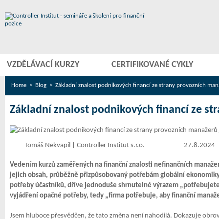
VZDĚLÁVACÍ KURZY
CERTIFIKOVANÉ CYKLY
Home
>
Blog
> Základní znalost podnikových financí ze strany provozních man
Základní znalost podnikových financí ze s
Tomáš Nekvapil | Controller Institut s.r.o.
27.8.2024
Vedením kurzů zaměřených na finanční znalosti nefinančních manažerů
jejich obsah, průběžně přizpůsobovaný potřebám globální ekonomiky,
potřeby účastníků, dříve jednoduše shrnutelné výrazem „potřebujete to
vyjádření opačné potřeby, tedy „firma potřebuje, aby finanční manaž
Jsem hluboce přesvědčen, že tato změna není nahodilá. Dokazuje obrov