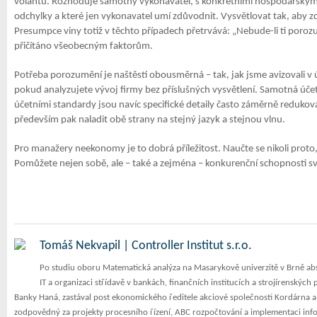
volantu. Rozhoduje samotný vykonavatel, s konkrétními hospodářskými 
odchylky a které jen vykonavatel umí zdůvodnit. Vysvětlovat tak, aby 
Presumpce viny totiž v těchto případech přetrvává: „Nebude-li ti porozum
přičítáno všeobecným faktorům.
Potřeba porozumění je naštěstí obousměrná – tak, jak jsme avizovali v úv
pokud analyzujete vývoj firmy bez příslušných vysvětlení. Samotná účetn
účetními standardy jsou navíc specifické detaily často záměrně reduk
především pak naladit obě strany na stejný jazyk a stejnou vlnu.
Pro manažery neekonomy je to dobrá příležitost. Naučte se nikoli proto
Pomůžete nejen sobě, ale – také a zejména – konkurenční schopnosti sv
Tomáš Nekvapil | Controller Institut s.r.o.
Po studiu oboru Matematická analýza na Masarykově univerzitě v Brně abso
IT a organizaci střídavě v bankách, finančních institucích a strojírenských
Banky Haná, zastával post ekonomického ředitele akciové společnosti Kordárna a 
zodpovědný za projekty procesního řízení, ABC rozpočtování a implementaci info