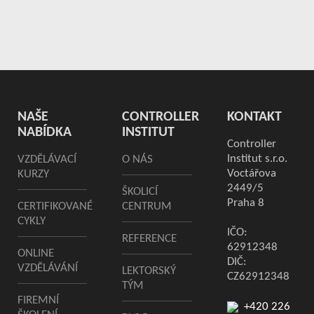
NAŠE
CONTROLLER
KONTAKT
NABÍDKA
INSTITUT
Controller
Institut s.r.o.
VZDĚLÁVACÍ
O NÁS
Voctářova
KURZY
2449/5
ŠKOLICÍ
Praha 8
CERTIFIKOVANÉ
CENTRUM
CYKLY
IČO:
REFERENCE
62912348
ONLINE
DIČ:
VZDĚLÁVÁNÍ
LEKTORSKÝ
CZ62912348
TÝM
FIREMNÍ
+420 226