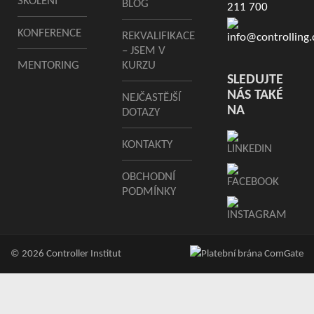
ŠKOLENÍ
BLOG
211 700
KONFERENCE
REKVALIFIKACE
info@controlling.
– JSEM V
MENTORING
KURZU
SLEDUJTE
NÁS TAKÉ
NEJČASTĚJŠÍ
NA
DOTAZY
KONTAKTY
OBCHODNÍ
PODMÍNKY
© 2026 Controller Institut