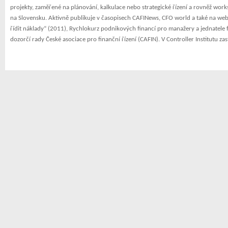
projekty, zaměřené na plánování, kalkulace nebo strategické řízení a rovněž work
na Slovensku. Aktivně publikuje v časopisech CAFINews, CFO world a také na web
řídit náklady“ (2011), Rychlokurz podnikových financí pro manažery a jednatele
dozorčí rady České asociace pro finanční řízení (CAFIN). V Controller Institutu za