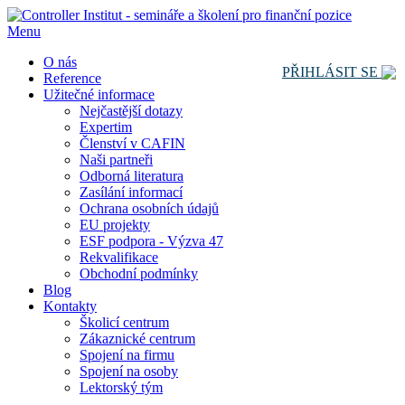
Menu
O nás
PŘIHLÁSIT SE
Reference
Užitečné informace
Nejčastější dotazy
Expertim
Členství v CAFIN
Naši partneři
Odborná literatura
Zasílání informací
Ochrana osobních údajů
EU projekty
ESF podpora - Výzva 47
Rekvalifikace
Obchodní podmínky
Blog
Kontakty
Školicí centrum
Zákaznické centrum
Spojení na firmu
Spojení na osoby
Lektorský tým