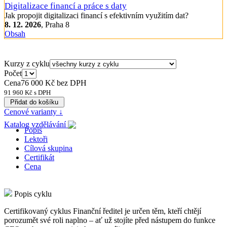
Digitalizace financí a práce s daty
Jak propojit digitalizaci financí s efektivním využitím dat?
8. 12. 2026
, Praha 8
Obsah
Kurzy z cyklu
Počet
Cena
76 000
Kč bez DPH
91 960
Kč s DPH
Cenové varianty ↓
Katalog vzdělávání
Popis
Lektoři
Cílová skupina
Certifikát
Cena
Popis cyklu
Certifikovaný cyklus Finanční ředitel je určen těm, kteří chtějí
porozumět své roli naplno – ať už stojíte před nástupem do funkce