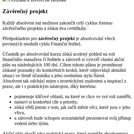
Závěrečný projekt
Každý absolvent má možnost zakončit celý cyklus formou
závěrečného projektu a získat dva certifikáty.
Předpokladem pro
závěrečný projekt
je absolvování všech
povinných modulů cyklu Finanční ředitel.
Účastník po absolvování kurzu získá ucelený pohled na roli
finančního manažera či ředitele a zároveň si vytvoří vlastní akční
plán na následujících 100 dní. Cílem tohoto plánu je promítnout
získané poznatky do konkrétních kroků, které odpovídají aktuální
situaci ve firmě účastníka a jeho osobnímu stylu řízení.
Absolvent tak odchází nejen s teoretickými znalostmi a inspirací z
praxe, ale i s praktickým nástrojem, díky kterému:
pojmenuje klíčové oblasti, na které se chce ve své roli zaměřit,
nastaví si konkrétní cíle a priority,
získá větší jistotu v tom, jak začít měnit věci, které jsou v jeho
vlivu,
a zároveň bude schopen srozumitelně prezentovat svůj přístup
vedení nebo týmu.
Akční plán slouží jako praktická mapa, která pomůže absolventovi