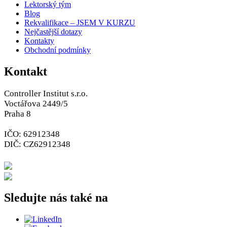
Lektorský tým
Blog
Rekvalifikace – JSEM V KURZU
Nejčastější dotazy
Kontakty
Obchodní podmínky
Kontakt
Controller Institut s.r.o.
Voctářova 2449/5
Praha 8
IČO: 62912348
DIČ: CZ62912348
+420 226 211 700
info@controlling.cz
Sledujte nás také na