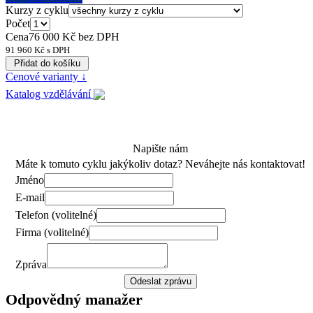
Kurzy z cyklu
Počet
Cena
76 000
Kč bez DPH
91 960
Kč s DPH
Cenové varianty ↓
Katalog vzdělávání
Napište nám
Máte k tomuto cyklu jakýkoliv dotaz? Neváhejte nás kontaktovat!
Jméno
E-mail
Telefon (volitelné)
Firma (volitelné)
Zpráva
Odpovědný manažer