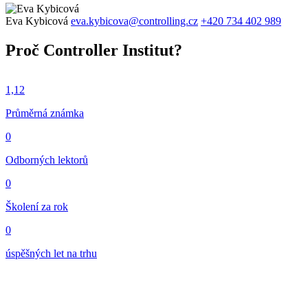
Eva Kybicová
eva.kybicova@controlling.cz
+420 734 402 989
Proč Controller Institut?
1,12
Průměrná známka
0
Odborných lektorů
0
Školení za rok
0
úspěšných let na trhu