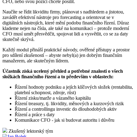
CFO, nebo svou pozici chcete posílit.
Naučíte se řídit likviditu firmy, plánovat s nadhledem a jistotou,
zavádět efektivní nástroje pro forecasting a orientovat se v
digitálních nástrojích, které mění podobu finančního řízení. Důraz
klademe nejen na čísla, ale také na komunikaci – protože moderní
CFO musí umět přesvědčit, spojovat lidi a vysvětlit, co se za daty
skutečně skrývá.
Každý modul přináší praktické návody, ověřené přístupy a prostor
pro sdílení zkušeností – abyste nebyl(a) jen dobrým finančním
manažerem, ale skutečným lídrem.
Účastník získá ucelený přehled a potřebné znalosti o všech
složkách finančního řízení a to především v oblastech:
Řízení hodnoty podniku a jejích klíčových složek (rentabilita,
platební schopnost, zdroje, růst)
Řízení zisku/marže a vázaného kapitálu
Řízení treasury, tj. likvidity, měnových a kurzových rizik
Řízení a controllingu investic do dlouhodobých aktiv
Řízení a práce s daty
Komunikace CFO - jak si budovat autoritu i důvěru
Zkušený lektorský tým