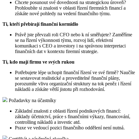
Chcete posunout své dovednosti na strategickou úroveň?
Prohloubíte si znalosti v oblasti řízení firemních financí a
získáte nové pohledy na vedení finančního týmu.
Ti, kteří přebírají finanční kormidlo
Právě jste převzali roli CFO nebo k ní směřujete? Zaměříme
se na řízení výkonnosti týmu, rozvoj lidí, efektivní
komunikaci s CEO a investory i na správnou interpretaci
finančních dat v kontextu firemní strategie.
Ti, kdo mají firmu ve svých rukou
Potřebujete lépe uchopit finanční řízení ve své firmě? Naučíte
se sestavovat realistické a proveditelné finanční plány,
porozumíte vlivu organizační struktury na tok peněz i řízení
nákladů a získáte větší jistotu při rozhodování.
Požadavky na účastníky
Základní znalosti z oblasti řízení podnikových financí:
základy účetnictví, práce s finančními výkazy, financování,
controlling nákladů a investic atd.
Praxe ve vedoucí pozici finančního oddělení není nutná.
Certifikát a závěrečná zkouška