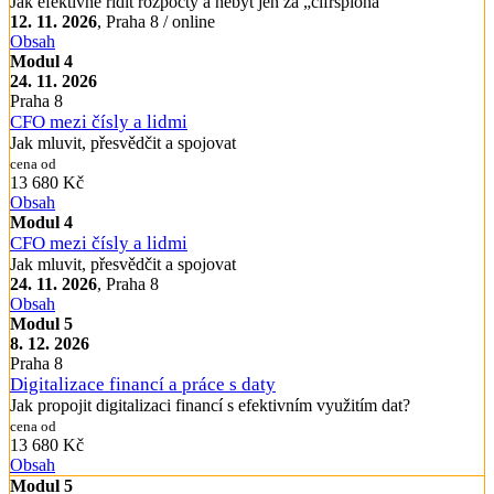
Jak efektivně řídit rozpočty a nebýt jen za „cifršpióna“
12. 11. 2026
, Praha 8 / online
Obsah
Modul 4
24. 11. 2026
Praha 8
CFO mezi čísly a lidmi
Jak mluvit, přesvědčit a spojovat
cena od
13 680 Kč
Obsah
Modul 4
CFO mezi čísly a lidmi
Jak mluvit, přesvědčit a spojovat
24. 11. 2026
, Praha 8
Obsah
Modul 5
8. 12. 2026
Praha 8
Digitalizace financí a práce s daty
Jak propojit digitalizaci financí s efektivním využitím dat?
cena od
13 680 Kč
Obsah
Modul 5