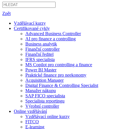
Zpět
Vzdělávací kurzy
Certifikované cykly
Advanced Business Controller
AI pro finance a controlling
Business analytik
Finanční controller
Finanční ředitel
IFRS specialista
MS Copilot pro controlling a finance
Power BI Master
Praktické finance pro neekonomy
Acquisition Manager
Digital Finance & Controlling Specialist
Manažer nákupu
SAP FICO specialista
Specialista reportingu
Výrobní controller
Online vzdělávání
Vzdělávací online kurzy
FITCO
E-learning