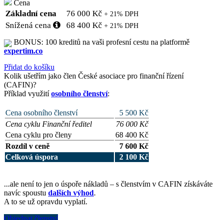
Cena
Základní cena
76 000 Kč
+ 21% DPH
Snížená cena
68 400 Kč
+ 21% DPH
BONUS: 100 kreditů na vaši profesní cestu na platformě
expertim.co
Přidat do košíku
Kolik ušetřím jako člen České asociace pro finanční řízení
(CAFIN)?
Příklad využití
osobního členství
:
Cena osobního členství
5 500 Kč
Cena cyklu Finanční ředitel
76 000 Kč
Cena cyklu pro členy
68 400 Kč
Rozdíl v ceně
7 600 Kč
Celková úspora
2 100 Kč
...ale není to jen o úspoře nákladů – s členstvím v CAFIN získáváte
navíc spoustu
dalších výhod
.
A to se už opravdu vyplatí.
Objednat členství