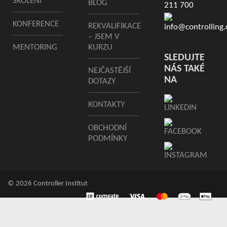
ŠKOLENÍ
BLOG
211 700
KONFERENCE
REKVALIFIKACE
info@controlling.
– JSEM V
MENTORING
KURZU
SLEDUJTE
NÁS TAKÉ
NEJČASTĚJŠÍ
NA
DOTAZY
KONTAKTY
OBCHODNÍ
PODMÍNKY
© 2026 Controller Institut