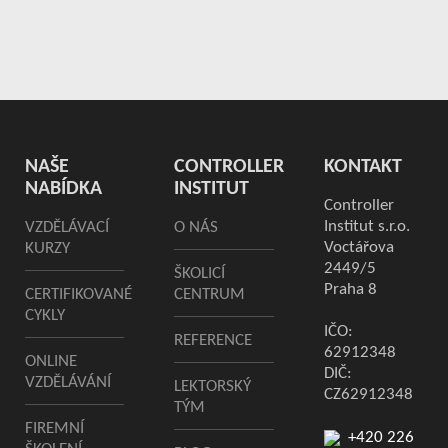
NAŠE
CONTROLLER
KONTAKT
NABÍDKA
INSTITUT
Controller
Institut s.r.o.
VZDĚLÁVACÍ
O NÁS
Voctářova
KURZY
2449/5
ŠKOLICÍ
Praha 8
CERTIFIKOVANÉ
CENTRUM
CYKLY
IČO:
REFERENCE
62912348
ONLINE
DIČ:
VZDĚLÁVÁNÍ
LEKTORSKÝ
CZ62912348
TÝM
FIREMNÍ
+420 226