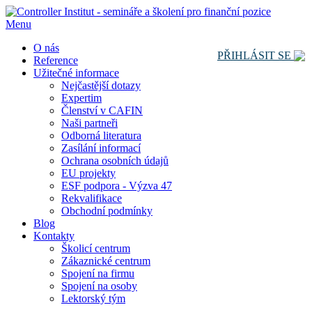
Menu
O nás
PŘIHLÁSIT SE
Reference
Užitečné informace
Nejčastější dotazy
Expertim
Členství v CAFIN
Naši partneři
Odborná literatura
Zasílání informací
Ochrana osobních údajů
EU projekty
ESF podpora - Výzva 47
Rekvalifikace
Obchodní podmínky
Blog
Kontakty
Školicí centrum
Zákaznické centrum
Spojení na firmu
Spojení na osoby
Lektorský tým