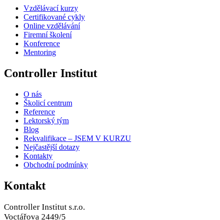
Vzdělávací kurzy
Certifikované cykly
Online vzdělávání
Firemní školení
Konference
Mentoring
Controller Institut
O nás
Školicí centrum
Reference
Lektorský tým
Blog
Rekvalifikace – JSEM V KURZU
Nejčastější dotazy
Kontakty
Obchodní podmínky
Kontakt
Controller Institut s.r.o.
Voctářova 2449/5