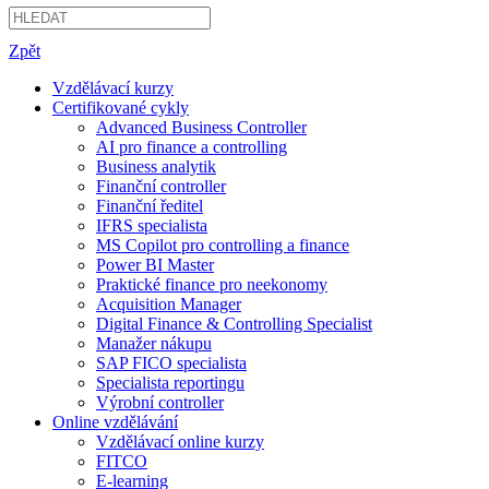
Zpět
Vzdělávací kurzy
Certifikované cykly
Advanced Business Controller
AI pro finance a controlling
Business analytik
Finanční controller
Finanční ředitel
IFRS specialista
MS Copilot pro controlling a finance
Power BI Master
Praktické finance pro neekonomy
Acquisition Manager
Digital Finance & Controlling Specialist
Manažer nákupu
SAP FICO specialista
Specialista reportingu
Výrobní controller
Online vzdělávání
Vzdělávací online kurzy
FITCO
E-learning