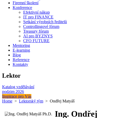
Firemní školení
Konference
Efektivní nákup
IT pro FINANCE
Setkání výrobních ředitelů
Controllingové fórum
Treasury fórum
AI pro BYZNYS
CFO FUTURE
Mentoring
E-learning
Blog
Reference
Kontakty
Lektor
Katalog vzdělávání
podzim 2026
Inspirace pro Vás
Home
>
Lektorský tým
> Ondřej Matyáš
Ing. Ondřej