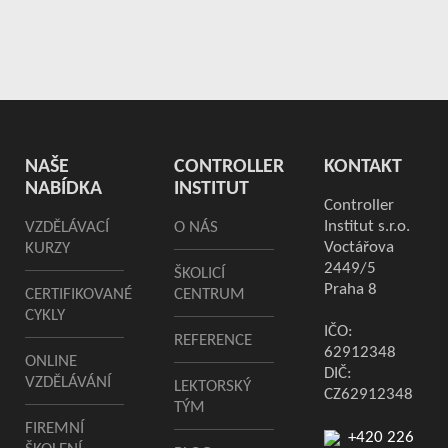
NAŠE
CONTROLLER
KONTAKT
NABÍDKA
INSTITUT
Controller
Institut s.r.o.
VZDĚLÁVACÍ
O NÁS
Voctářova
KURZY
2449/5
ŠKOLICÍ
Praha 8
CERTIFIKOVANÉ
CENTRUM
CYKLY
IČO:
REFERENCE
62912348
ONLINE
DIČ:
VZDĚLÁVÁNÍ
LEKTORSKÝ
CZ62912348
TÝM
FIREMNÍ
+420 226