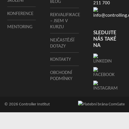
ŠKOLENÍ
BLOG
211 700
KONFERENCE
REKVALIFIKACE
info@controlling.
– JSEM V
MENTORING
KURZU
SLEDUJTE
NÁS TAKÉ
NEJČASTĚJŠÍ
NA
DOTAZY
KONTAKTY
OBCHODNÍ
PODMÍNKY
© 2026 Controller Institut