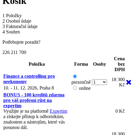
Košík
1
Položky
2
Osobní údaje
3
Fakturační údaje
4
Souhrn
Potřebujete poradit?
226 211 700
Cena
Položka
Forma
Osoby
bez
DPH
Finance a controlling pro
18 300
neekonomy
prezenčně
Kč
10. - 11. 12. 2026, Praha 8
online
BONUS - 100 kreditů zdarma
pro váš profesní růst na
expertim
Využijte je na platformě
Expertim
0 Kč
a získejte přístup k odborníkům,
znalostem a nástrojům, které vás
posunou dál.
18 300