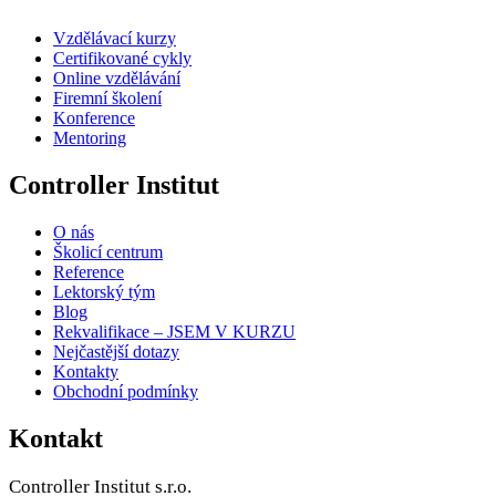
Vzdělávací kurzy
Certifikované cykly
Online vzdělávání
Firemní školení
Konference
Mentoring
Controller Institut
O nás
Školicí centrum
Reference
Lektorský tým
Blog
Rekvalifikace – JSEM V KURZU
Nejčastější dotazy
Kontakty
Obchodní podmínky
Kontakt
Controller Institut s.r.o.