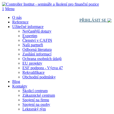
1
Menu
O nás
PŘIHLÁSIT SE
Reference
Užitečné informace
Nejčastější dotazy
Expertim
Členství v CAFIN
Naši partneři
Odborná literatura
Zasílání informací
Ochrana osobních údajů
EU projekty
ESF podpora - Výzva 47
Rekvalifikace
Obchodní podmínky
Blog
Kontakty
Školicí centrum
Zákaznické centrum
Spojení na firmu
Spojení na osoby
Lektorský tým