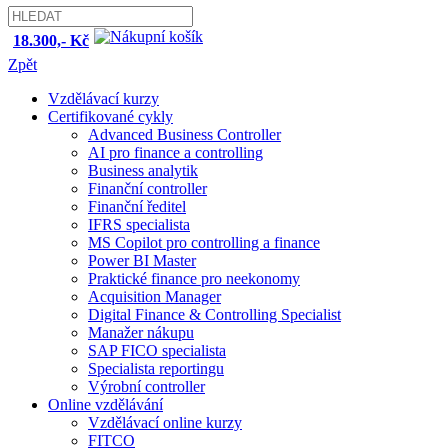
18.300,- Kč
Zpět
Vzdělávací kurzy
Certifikované cykly
Advanced Business Controller
AI pro finance a controlling
Business analytik
Finanční controller
Finanční ředitel
IFRS specialista
MS Copilot pro controlling a finance
Power BI Master
Praktické finance pro neekonomy
Acquisition Manager
Digital Finance & Controlling Specialist
Manažer nákupu
SAP FICO specialista
Specialista reportingu
Výrobní controller
Online vzdělávání
Vzdělávací online kurzy
FITCO