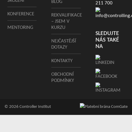
ŠKOLENÍ
BLOG
211 700
KONFERENCE
REKVALIFIKACE
info@controlling.
– JSEM V
MENTORING
KURZU
SLEDUJTE
NÁS TAKÉ
NEJČASTĚJŠÍ
NA
DOTAZY
KONTAKTY
OBCHODNÍ
PODMÍNKY
© 2026 Controller Institut