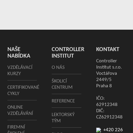
NAŠE
CONTROLLER
KONTAKT
NABÍDKA
INSTITUT
Controller
Institut s.r.o.
VZDĚLÁVACÍ
O NÁS
Voctářova
KURZY
2449/5
ŠKOLICÍ
Praha 8
CERTIFIKOVANÉ
CENTRUM
CYKLY
IČO:
REFERENCE
62912348
ONLINE
DIČ:
VZDĚLÁVÁNÍ
LEKTORSKÝ
CZ62912348
TÝM
FIREMNÍ
+420 226