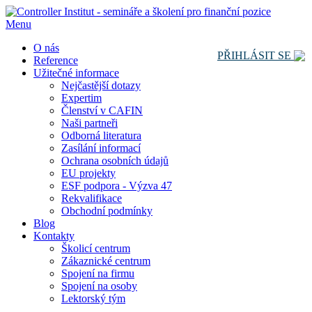
Menu
O nás
PŘIHLÁSIT SE
Reference
Užitečné informace
Nejčastější dotazy
Expertim
Členství v CAFIN
Naši partneři
Odborná literatura
Zasílání informací
Ochrana osobních údajů
EU projekty
ESF podpora - Výzva 47
Rekvalifikace
Obchodní podmínky
Blog
Kontakty
Školicí centrum
Zákaznické centrum
Spojení na firmu
Spojení na osoby
Lektorský tým