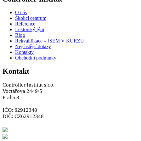
O nás
Školicí centrum
Reference
Lektorský tým
Blog
Rekvalifikace – JSEM V KURZU
Nejčastější dotazy
Kontakty
Obchodní podmínky
Kontakt
Controller Institut s.r.o.
Voctářova 2449/5
Praha 8
IČO: 62912348
DIČ: CZ62912348
+420 226 211 700
info@controlling.cz