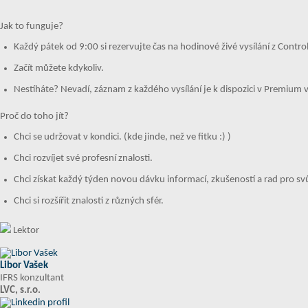
Jak to funguje?
Každý pátek od 9:00 si rezervujte čas na hodinové živé vysílání z Controll
Začít můžete kdykoliv.
Nestíháte? Nevadí, záznam z každého vysílání je k dispozici v Premium 
Proč do toho jít?
Chci se udržovat v kondici. (kde jinde, než ve fitku :) )
Chci rozvíjet své profesní znalosti.
Chci získat každý týden novou dávku informací, zkušeností a rad pro svů
Chci si rozšířit znalosti z různých sfér.
Lektor
Libor Vašek
IFRS konzultant
LVC, s.r.o.