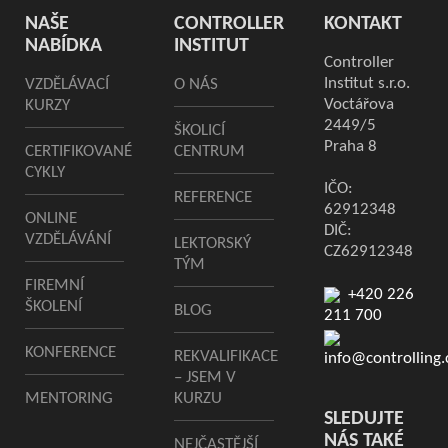
NAŠE
CONTROLLER
KONTAKT
NABÍDKA
INSTITUT
Controller
Institut s.r.o.
VZDĚLÁVACÍ
O NÁS
Voctářova
KURZY
2449/5
ŠKOLICÍ
Praha 8
CERTIFIKOVANÉ
CENTRUM
CYKLY
IČO:
REFERENCE
62912348
ONLINE
DIČ:
VZDĚLÁVÁNÍ
LEKTORSKÝ
CZ62912348
TÝM
FIREMNÍ
+420 226
ŠKOLENÍ
BLOG
211 700
KONFERENCE
REKVALIFIKACE
info@controlling.
– JSEM V
MENTORING
KURZU
SLEDUJTE
NÁS TAKÉ
NEJČASTĚJŠÍ