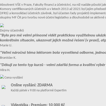
Absolvent VŠE v Praze, Fakulty financí a účetnictví, na níž nadále působí j
Komory certifikovaných účetních a v letech 2013 až 2021 byl jejím předse
(IFRS) a konsolidací účetních závěrek, byl účasten řady projektů implement
skupiny MF ČR pro tvorbu nové účetní legislativy a dlouhodobě se aktivně ú
Dojmy účastníků
"Bylo pro mě velmi přínosné vidět praktickou využitelnou ukázk
konkrétním situacím, ukazovat jejich možná řešení (v praxi), atp
Marie U.
"Veľmi náročná téma lektorom bola vysvetlená odborne, jedno
Branislav K.
"Děkuji za tento typ kurzů - velmi zdařilá forma a kvalitní výbě
Věra H.
Cena vysílání
Online vysílání: ZDARMA
Každý pátek v 9:00 na platformě Expertim
Videotéka - Premium: 10 000 Kč