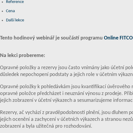
Reference
Cena
Další lekce
Tento hodinový webinář je součástí programu
Online FITCO
Na lekci probereme:
Opravné položky a rezervy jsou často vnímány jako účetní polo
důsledek nepochopení podstaty a jejich role v účetním výkazni
Opravné položky k pohledávkám jsou kvantifikací úvěrového ri
opravné položce předcházet i neuznání výnosu z prodeje. Přibl
jejich zobrazení v účetní výkazech a sesumarizujeme informac
Rezervy, ač vychází z pravděpodobnosti plnění, jsou dluhem pod
jejich ocenění a zachycení v účetních výkazech a stranou nez
zobrazení a byla užitečná pro rozhodování.