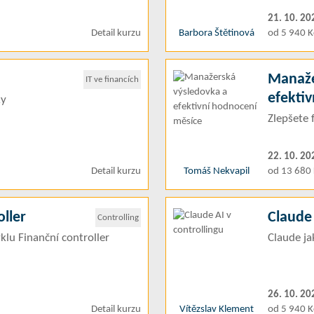
21. 10. 20
Detail kurzu
Barbora Štětinová
od 5 940 K
Manaže
IT ve financích
efekti
ky
Zlepšete 
22. 10. 20
Detail kurzu
Tomáš Nekvapil
od 13 680 
ller
Claude 
Controlling
klu Finanční controller
Claude ja
26. 10. 20
Detail kurzu
Vítězslav Klement
od 5 940 K