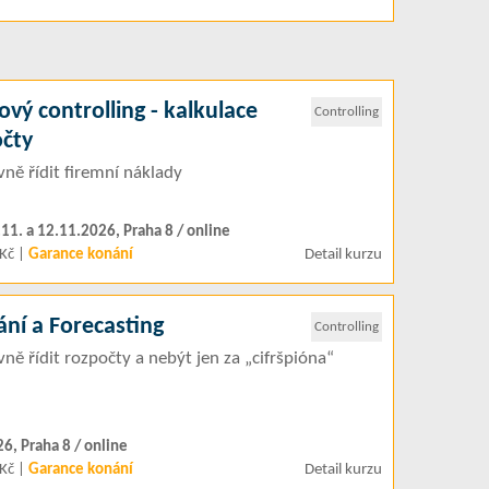
vý controlling - kalkulace
Controlling
očty
ivně řídit firemní náklady
.11. a 12.11.2026, Praha 8 / online
Kč |
Garance konání
Detail kurzu
ní a Forecasting
Controlling
ivně řídit rozpočty a nebýt jen za „cifršpióna“
26, Praha 8 / online
Kč |
Garance konání
Detail kurzu