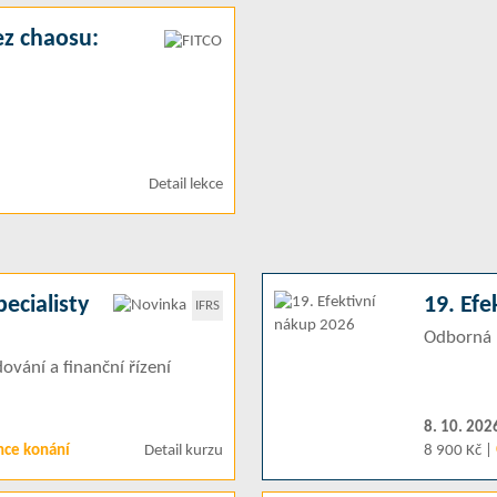
ez chaosu:
Detail lekce
pecialisty
19. Efe
IFRS
Odborná 
ování a finanční řízení
8. 10. 202
nce konání
Detail kurzu
8 900 Kč |