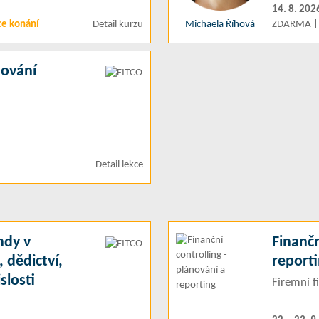
14. 8. 202
ce konání
Detail kurzu
Michaela Říhová
ZDARMA | 
dování
Detail lekce
ndy v
Finančn
 dědictví,
report
slosti
Firemní fi