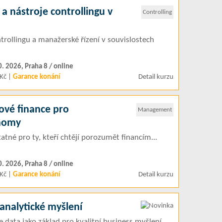
a nástroje controllingu v
Controlling
trollingu a manažerské řízení v souvislostech
0. 2026, Praha 8 / online
Kč |
Garance konání
Detail kurzu
ové finance pro
Management
nomy
atné pro ty, kteří chtějí porozumět financím...
0. 2026, Praha 8 / online
Kč |
Garance konání
Detail kurzu
analytické myšlení
e data jako základ pro kvalitní business myšlení