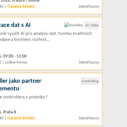
. 2026, Praha 8 / online
Kč |
Garance konání
Detail kurzu
zace dat s AI
AI / Data
ivně využít AI pro analýzu dat, tvorbu kvalitních
odporu business rozhod...
6, 09:00 - 13:00
č | online forma
Detail kurzu
ler jako partner
Controlling
ementu
le controllera v podniku?
6, Praha 8
Kč |
Garance konání
Detail kurzu