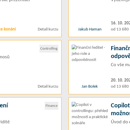
16. 10. 20
ce konání
Detail kurzu
Jakub Haman
od 13 680 
Finančn
Controlling
odpově
ínosů
Co vše má
20. 10. 20
Detail kurzu
Jan Bolek
od 13 680 
ení
Copilot
Finance
možnos
viditě
Úvod do e