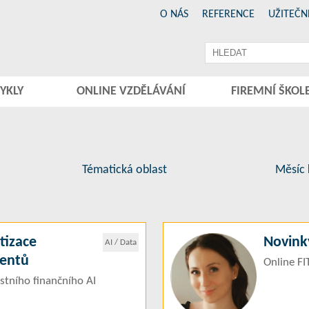
O NÁS
REFERENCE
UŽITEČN
YKLY
ONLINE VZDĚLÁVÁNÍ
FIREMNÍ ŠKOL
Tématická oblast
Měsíc 
tizace
Novinky
AI / Data
gentů
Online F
stního finančního AI