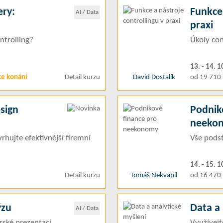
ery:
Funkce 
AI / Data
praxi
ontrolling?
Úkoly con
13. - 14. 1
ce konání
Detail kurzu
David Dostalík
od 19 710 
sign
Podnik
neeko
rhujte efektivnější firemní
Vše podst
14. - 15. 1
Detail kurzu
Tomáš Nekvapil
od 16 470 
ýzu
Data a 
AI / Data
ské prezentaci
Využívejt