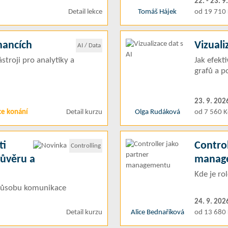
22. - 23. 9
Detail lekce
Tomáš Hájek
od 19 710 
inancích
Vizuali
AI / Data
stroji pro analytiky a
Jak efekt
grafů a p
23. 9. 202
ce konání
Detail kurzu
Olga Rudáková
od 7 560 K
ti
Control
Controlling
důvěru a
manag
Kde je ro
 způsobu komunikace
24. 9. 202
Detail kurzu
Alice Bednaříková
od 13 680 