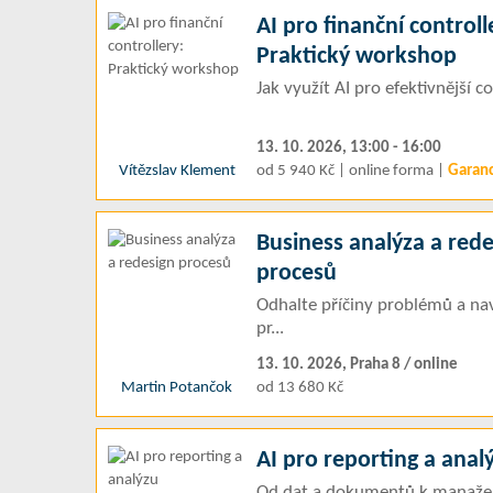
AI pro finanční controll
Praktický workshop
Jak využít AI pro efektivnější c
13. 10. 2026, 13:00 - 16:00
Vítězslav Klement
od 5 940 Kč | online forma |
Garan
Business analýza a rede
procesů
Odhalte příčiny problémů a nav
pr...
13. 10. 2026, Praha 8 / online
Martin Potančok
od 13 680 Kč
AI pro reporting a anal
Od dat a dokumentů k manažer