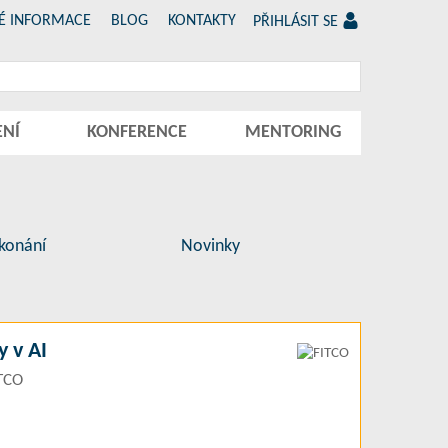
É INFORMACE
BLOG
KONTAKTY
PŘIHLÁSIT SE
ENÍ
KONFERENCE
MENTORING
konání
Novinky
 v AI
ITCO