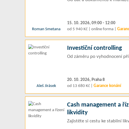
15. 10. 2026, 09:00 - 12:00
Roman Smetana
od 5 940 Kč | online forma |
Garan
Investiční controlling
Od záměru po vyhodnocení př
20. 10. 2026, Praha 8
Aleš Jirásek
od 13 680 Kč |
Garance konání
Cash management a říz
likvidity
Zajistěte si cestu ke stabilní lik