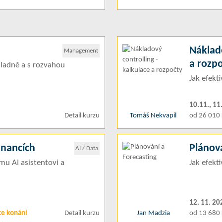
Náklado
Management
a rozp
ladně a s rozvahou
Jak efekt
10.11., 11
Detail kurzu
Tomáš Nekvapil
od 26 010 
financích
Plánová
AI / Data
mu AI asistentovi a
Jak efekt
12. 11. 20
ce konání
Detail kurzu
Jan Madzia
od 13 680 