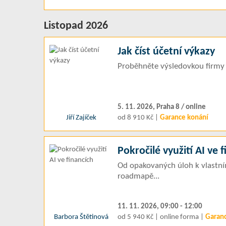
Listopad 2026
Jak číst účetní výkazy
Proběhněte výsledovkou firmy 
5. 11. 2026, Praha 8 / online
Jiří Zajíček
od 8 910 Kč |
Garance konání
Pokročilé využití AI ve 
Od opakovaných úloh k vlastní
roadmapě...
11. 11. 2026, 09:00 - 12:00
Barbora Štětinová
od 5 940 Kč | online forma |
Garan