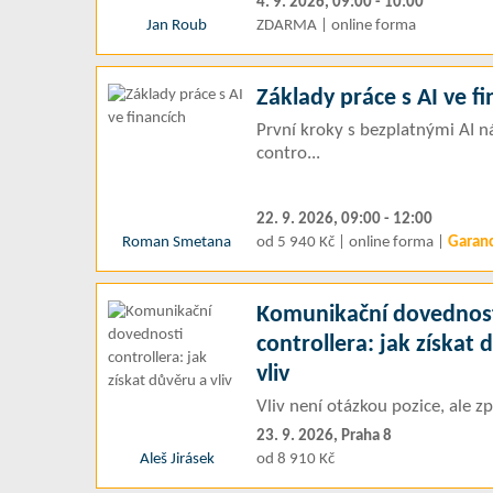
4. 9. 2026, 09:00 - 10:00
Jan Roub
ZDARMA | online forma
Základy práce s AI ve f
První kroky s bezplatnými AI ná
contro...
22. 9. 2026, 09:00 - 12:00
Roman Smetana
od 5 940 Kč | online forma |
Garan
Komunikační dovednos
controllera: jak získat 
vliv
Vliv není otázkou pozice, ale
23. 9. 2026, Praha 8
Aleš Jirásek
od 8 910 Kč