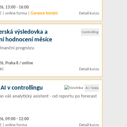
26, 13:00 - 16:00
č | online forma |
Garance konání
Detail kurzu
rská výsledovka a
Controlling
vní hodnocení měsíce
finanční prognózu
26, Praha 8 / online
Kč
Detail kurzu
AI v controllingu
AI / Data
ko váš analytický asistent - od reportu po forecast
26, 09:00 - 12:00
č | online forma
Detail kurzu