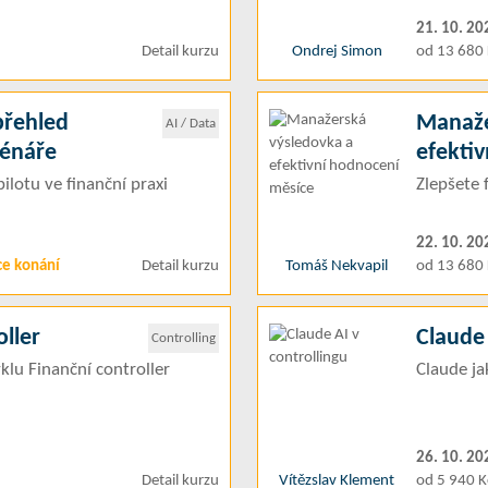
21. 10. 20
Detail kurzu
Ondrej Simon
od 13 680 
 přehled
Manaže
AI / Data
cénáře
efekti
ilotu ve finanční praxi
Zlepšete 
22. 10. 20
ce konání
Detail kurzu
Tomáš Nekvapil
od 13 680 
ller
Claude 
Controlling
klu Finanční controller
Claude ja
26. 10. 20
Detail kurzu
Vítězslav Klement
od 5 940 K