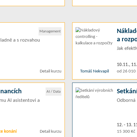
Náklado
Management
a rozp
ladně a s rozvahou
Jak efekt
10.11., 11
Detail kurzu
Tomáš Nekvapil
od 26 010 
financích
Setkání
AI / Data
mu AI asistentovi a
Odborná 
12. - 13. 
ce konání
Detail kurzu
15 300 Kč