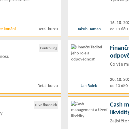
16. 10. 20
ce konání
Detail kurzu
Jakub Haman
od 13 680 
Finančn
Controlling
odpově
ínosů
Co vše má
20. 10. 20
Detail kurzu
Jan Bolek
od 13 680 
Cash m
IT ve financích
likvidit
ky
Zajistěte 