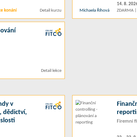
14. 8. 202
ce konání
Detail kurzu
Michaela Říhová
ZDARMA | 
dování
Detail lekce
ndy v
Finančn
 dědictví,
report
slosti
Firemní fi