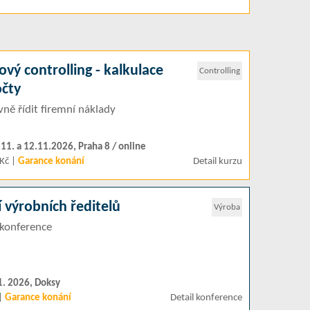
vý controlling - kalkulace
Controlling
očty
ivně řídit firemní náklady
.11. a 12.11.2026, Praha 8 / online
Kč |
Garance konání
Detail kurzu
 výrobních ředitelů
Výroba
konference
11. 2026, Doksy
 |
Garance konání
Detail konference