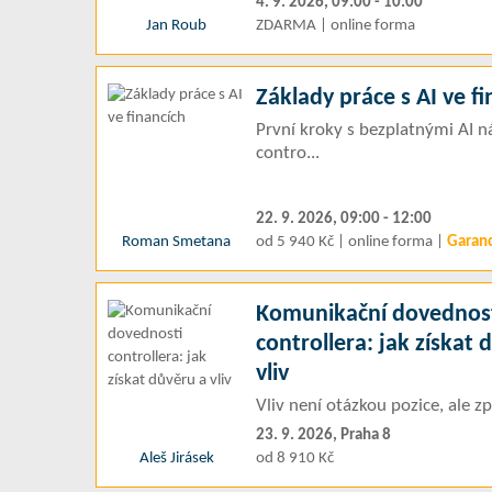
4. 9. 2026, 09:00 - 10:00
Jan Roub
ZDARMA | online forma
Základy práce s AI ve f
První kroky s bezplatnými AI ná
contro...
22. 9. 2026, 09:00 - 12:00
Roman Smetana
od 5 940 Kč | online forma |
Garan
Komunikační dovednos
controllera: jak získat 
vliv
Vliv není otázkou pozice, ale
23. 9. 2026, Praha 8
Aleš Jirásek
od 8 910 Kč