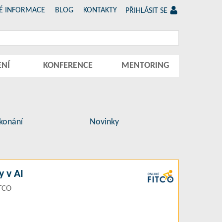
É INFORMACE
BLOG
KONTAKTY
PŘIHLÁSIT SE
ENÍ
KONFERENCE
MENTORING
konání
Novinky
 v AI
ITCO