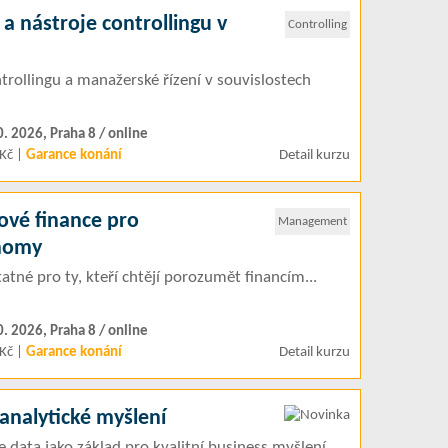
a nástroje controllingu v
Controlling
trollingu a manažerské řízení v souvislostech
0. 2026, Praha 8 / online
Kč |
Garance konání
Detail kurzu
ové finance pro
Management
nomy
atné pro ty, kteří chtějí porozumět financím...
0. 2026, Praha 8 / online
Kč |
Garance konání
Detail kurzu
analytické myšlení
e data jako základ pro kvalitní business myšlení