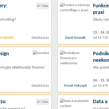
ery:
Funkce 
AI / Data
praxi
ontrolling?
Úkoly con
13. - 14. 1
ce konání
Detail kurzu
David Dostalík
od 19 710 
sign
Podnik
neeko
rhujte efektivnější firemní
Vše podst
14. - 15. 1
Detail kurzu
Tomáš Nekvapil
od 16 470 
ýzu
Data a 
AI / Data
ské prezentaci
Využívejt