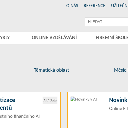
O NÁS
REFERENCE
UŽITEČN
YKLY
ONLINE VZDĚLÁVÁNÍ
FIREMNÍ ŠKOL
Tématická oblast
Měsíc 
tizace
Novinky
AI / Data
gentů
Online F
stního finančního AI