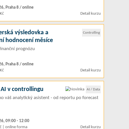
26, Praha 8 / online
Kč
Detail kurzu
rská výsledovka a
Controlling
vní hodnocení měsíce
finanční prognózu
26, Praha 8 / online
Kč
Detail kurzu
AI v controllingu
AI / Data
ko váš analytický asistent - od reportu po forecast
26, 09:00 - 12:00
č | online forma
Detail kurzu