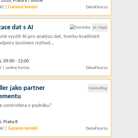
. 2026, Praha 8 / online
Kč |
Garance konání
Detail kurzu
zace dat s AI
AI / Data
ivně využít AI pro analýzu dat, tvorbu kvalitních
odporu business rozhod...
6, 09:00 - 13:00
č | online forma
Detail kurzu
ler jako partner
Controlling
ementu
le controllera v podniku?
6, Praha 8
Kč |
Garance konání
Detail kurzu