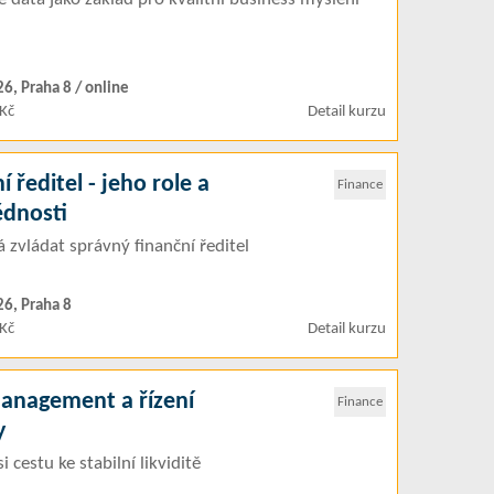
26, Praha 8 / online
Kč
Detail kurzu
í ředitel - jeho role a
Finance
dnosti
 zvládat správný finanční ředitel
26, Praha 8
Kč
Detail kurzu
anagement a řízení
Finance
y
si cestu ke stabilní likviditě