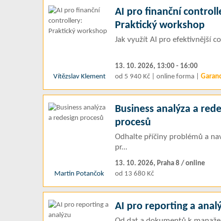
AI pro finanční controll
Praktický workshop
Jak využít AI pro efektivnější c
13. 10. 2026, 13:00 - 16:00
Vítězslav Klement
od 5 940 Kč | online forma |
Garan
Business analýza a rede
procesů
Odhalte příčiny problémů a nav
pr...
13. 10. 2026, Praha 8 / online
Martin Potančok
od 13 680 Kč
AI pro reporting a anal
Od dat a dokumentů k manažer